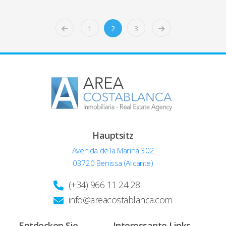
1
2
3
Hauptsitz
Avenida de la Marina 302
03720 Benissa (Alicante)
(+34) 966 11 24 28
info@areacostablanca.com
Entdecken Sie
Interessante Links