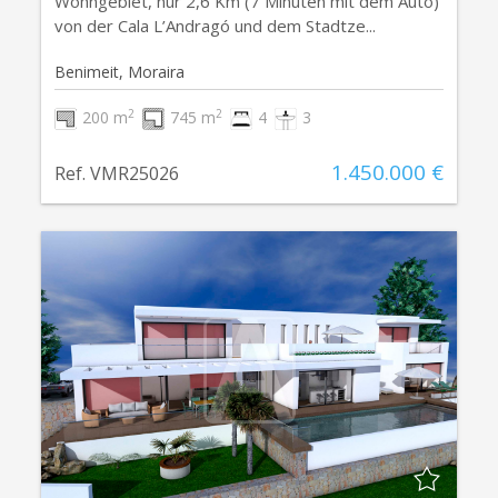
Wohngebiet, nur 2,6 Km (7 Minuten mit dem Auto)
von der Cala L’Andragó und dem Stadtze...
Benimeit, Moraira
2
2
200 m
745 m
4
3
1.450.000 €
Ref. VMR25026