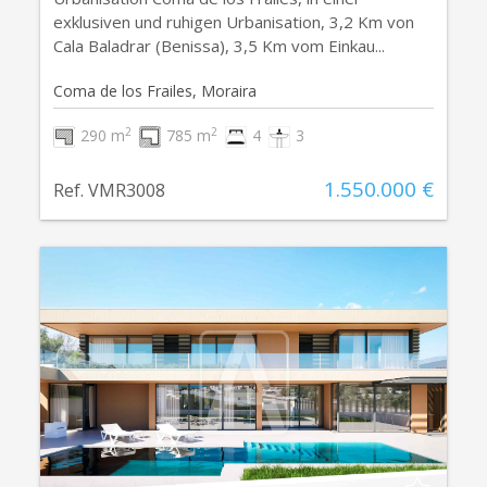
exklusiven und ruhigen Urbanisation, 3,2 Km von
Cala Baladrar (Benissa), 3,5 Km vom Einkau...
Coma de los Frailes, Moraira
2
2
290 m
785 m
4
3
1.550.000 €
Ref. VMR3008