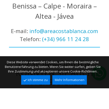
Benissa – Calpe - Moraira –
Altea - Jávea
E-mail:
info@areacostablanca.com
Telefon:
(+34) 966 11 24 28
DIESE IMMOBILIEN
Diese Website verwendet Cookies, um Ihnen die bestmögliche
Benutzererfahrung zu bieten. Wenn Sie weiter surfen, geben Sie
KÖNNTEN SIE AUCH
Ihre Zustimmung und akzeptieren unsere Cookie-Richtlinien.
INTERESSIEREN
Ich stimme zu
Mehr Informationen
Exklusiv