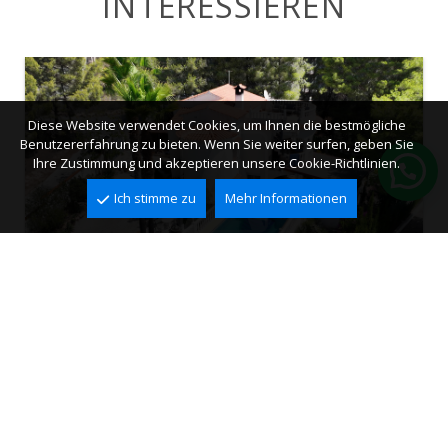
INTERESSIEREN
Diese Website verwendet Cookies, um Ihnen die bestmögliche
Benutzererfahrung zu bieten. Wenn Sie weiter surfen, geben Sie
Ihre Zustimmung und akzeptieren unsere Cookie-Richtlinien.
Ich stimme zu
Mehr Informationen
Villa zum Verkauf in Benissa, La Fustera
La Fustera, Benissa
2
2
245 m
973 m
5
4