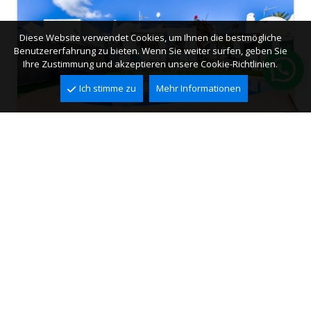
Diese Website verwendet Cookies, um Ihnen die bestmögliche
Benutzererfahrung zu bieten. Wenn Sie weiter surfen, geben Sie
Ihre Zustimmung und akzeptieren unsere Cookie-Richtlinien.
Ich stimme zu
Mehr Informationen
Villa zum Verkauf in Calpe, La Vallesa
Vallesa II, Calpe
2
2
65 m
300 m
3
1
425.000 €
Ref. VCA0788